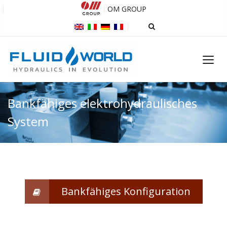
OM GROUP
Bankfähiges elektrohydraulisches
System
Bankfähiges Konfiguration