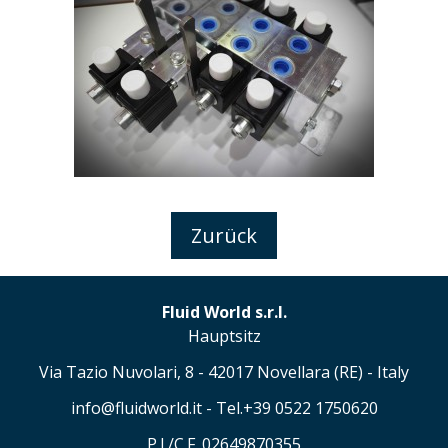
Zurück
Fluid World s.r.l.
Hauptsitz
Via Tazio Nuvolari, 8 - 42017 Novellara (RE) - Italy
info@fluidworld.it - Tel.+39 0522 1750620
P.I./C.F. 02649870355